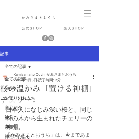
かみさまとおうち
公式SHOP
楽天SHOP
記事
全ての記事
Kamisama to Ouchi かみさまとおうち
全ての記事
2019年11月5日
読了時間: 2分
桜の温かみ「置ける神棚」
NEWS
チェリー。
お守りのおうち
商品紹介
日本人になじみ深い桜と、同じ
神具
科の木から生まれたチェリーの
神棚。 
神棚
「かみさまとおうち」は、今まであま
神社のお話し