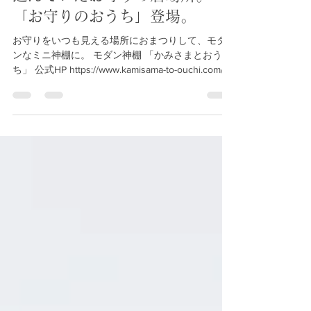
2019年11月27日
読了時間: 2分
お守りがミニ神棚に！？ しまい
込んでいたお守りの居場所。
「お守りのおうち」登場。
お守りをいつも見える場所におまつりして、モダ
ンなミニ神棚に。 モダン神棚 「かみさまとおう
ち」 公式HP https://www.kamisama-to-ouchi.com/
眠っていたお守りを壁に貼ったり立てかけたりし
てパーソナルな神棚に。...